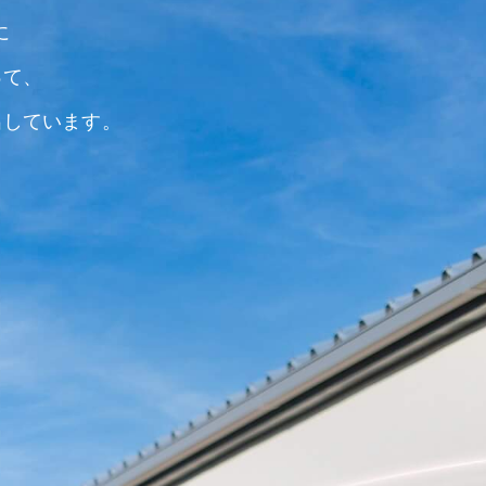
に
って、
出しています。