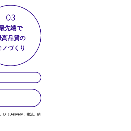
最先端で
最高品質の
モノづくり
、D（Delivery：物流、納