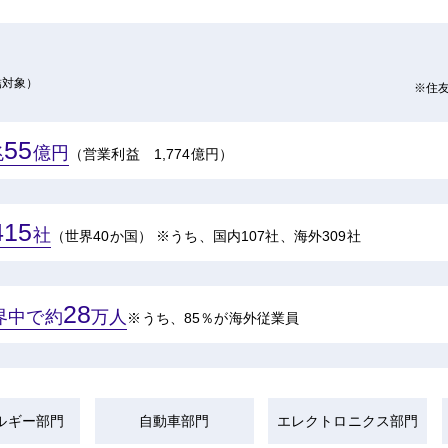
結対象）
※住友
55
兆
億円
（営業利益 1,774億円）
415
社
（世界40か国）
※うち、国内107社、海外309社
28
界中で約
万人
※うち、85％が海外従業員
ルギー部門
自動車部門
エレクトロニクス部門