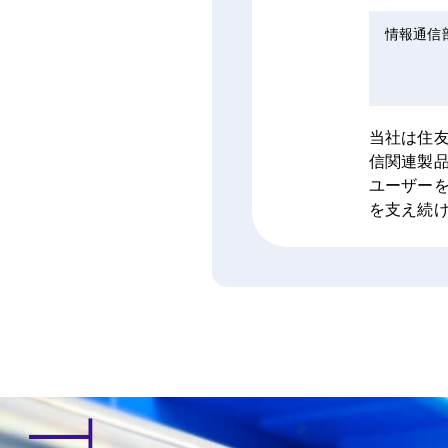
情報通信
当社は住
信関連製
ユーザー
を支え続