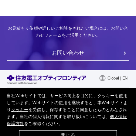
お見積もり依頼や詳しいご相談をされたい場合には、お問い合
わせフォームをご活用ください。
お問い合わせ
Global | EN
当社について
採用情報
当社Webサイトでは、サービス向上を目的に、クッキーを使用
しています。Webサイトの使用を継続すると、本Webサイトよ
製品情報
よくあるご質問
り
クッキー
を受信し、保存することに同意したものとみなされ
技術情報
ニュース
ます。当社の個人情報に関する取り扱いについては、
個人情報
保護方針
をご確認ください。
会社情報
閉じる