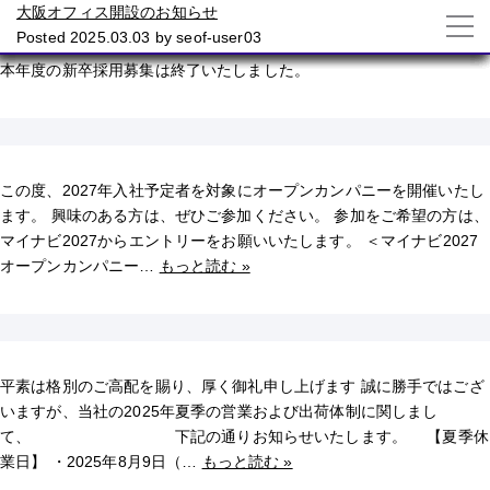
投稿者:
2027年入社 新卒採用募集終了について
2027年入社新卒向けオープンカンパニーについて
【お知らせ】2025年 夏季休業及び出荷体制について
2026年入社 新卒採用募集終了について
【お知らせ】GW休業及び出荷体制について
【お知らせ】つくばフォーラム２０２５へ出展します
2026年入社 新卒採用募集について
大阪オフィス開設のお知らせ
seof-user03
Posted
Posted
Posted
Posted
Posted
Posted
Posted
Posted
2026.07.16
2025.12.08
2025.08.06
2025.07.07
2025.04.22
2025.04.22
2025.04.01
2025.03.03
by
by
by
by
by
by
by
by
seof-user03
seof-user03
seof-user03
seof-user03
seof-user03
seof-user03
seof-user03
seof-user03
本年度の新卒採用募集は終了いたしました。
この度、2027年入社予定者を対象にオープンカンパニーを開催いたし
ます。 興味のある方は、ぜひご参加ください。 参加をご希望の方は、
マイナビ2027からエントリーをお願いいたします。 ＜マイナビ2027
オープンカンパニー…
もっと読む »
平素は格別のご高配を賜り、厚く御礼申し上げます 誠に勝手ではござ
いますが、当社の2025年夏季の営業および出荷体制に関しまし
て、 下記の通りお知らせいたします。 【夏季休
業日】 ・2025年8月9日（…
もっと読む »